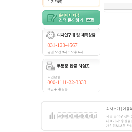
기타(0)
031-123-4567
평일 오전 9시 ~ 오후 6시
국민은행
000-1111-22-3333
예금주:홍길동
회사소개
|
이용
서울 동작구 신대방2동
대표이사: 홍길동 | 
개인정보보호 관리책임자:홍