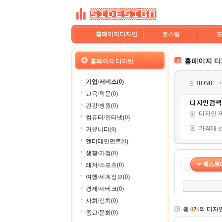
홈페이지디자인
호스팅
홈페이지 
홈페이지 디자인
기업/서비스(0)
HOME
교육/학문(0)
건강/병원(0)
디자인 
컴퓨터/인터넷(0)
가격대 
커뮤니티(0)
엔터테인먼트(0)
생활/가정(0)
레저/스포츠(0)
여행/세계정보(0)
경제/재테크(0)
사회/정치(0)
총
0
개의 디자
종교/문화(0)