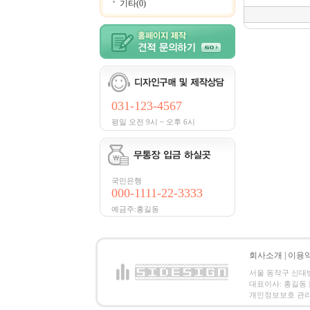
기타(0)
031-123-4567
평일 오전 9시 ~ 오후 6시
국민은행
000-1111-22-3333
예금주:홍길동
회사소개
|
이용
서울 동작구 신대방2동
대표이사: 홍길동 | 
개인정보보호 관리책임자:홍