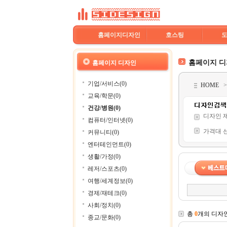
홈페이지디자인
호스팅
홈페이지 
홈페이지 디자인
기업/서비스(0)
HOME
교육/학문(0)
건강/병원(0)
디자인 
컴퓨터/인터넷(0)
가격대 
커뮤니티(0)
엔터테인먼트(0)
생활/가정(0)
레저/스포츠(0)
여행/세계정보(0)
경제/재테크(0)
사회/정치(0)
총
0
개의 디자
종교/문화(0)