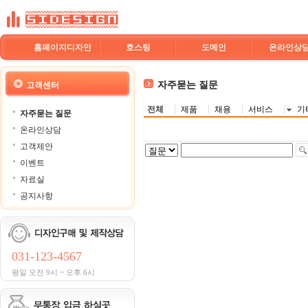
홈페이지디자인
호스팅
도메인
온라인상
자주묻는 질문
고객센터
전체
제품
채용
서비스
기
자주묻는 질문
온라인상담
고객제안
이벤트
자료실
공지사항
031-123-4567
평일 오전 9시 ~ 오후 6시