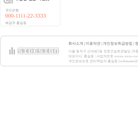
국민은행
000-1111-22-3333
예금주:홍길동
회사소개
|
이용약관
|
개인정보취급방침
|
서울 동작구 신대방2동 전문건설회관빌딩 28층 전화 : 
대표이사: 홍길동 | 사업자번호 xxxxx-xxxx-xx
개인정보보호 관리책임자:홍길동 (webmaster@email.co