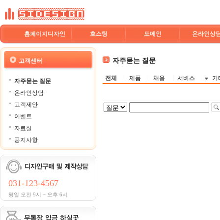
홈페이지디자인
호스팅
도메인
온라인상
자주묻는 질문
고객센터
전체
제품
채용
서비스
기
자주묻는 질문
온라인상담
고객제안
이벤트
자료실
공지사항
031-123-4567
평일 오전 9시 ~ 오후 6시