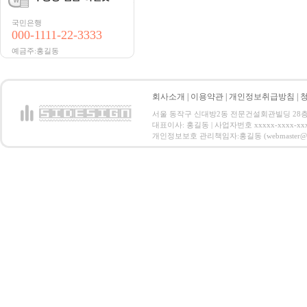
국민은행
000-1111-22-3333
예금주:홍길동
회사소개
|
이용약관
|
개인정보취급방침
|
서울 동작구 신대방2동 전문건설회관빌딩 28층 전화 : 
대표이사: 홍길동 | 사업자번호 xxxxx-xxxx-xx
개인정보보호 관리책임자:홍길동 (webmaster@email.co